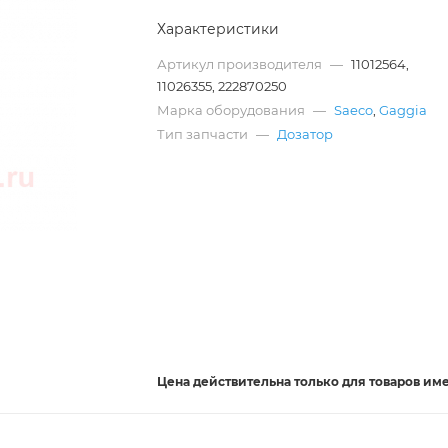
Характеристики
Артикул производителя
—
11012564,
11026355, 222870250
Марка оборудования
—
Saeco
,
Gaggia
Тип запчасти
—
Дозатор
Цена действительна
только
для товаров им