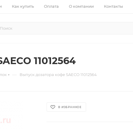
и
Как купить
Оплата
О компании
Контакты
SAECO 11012564
—
лок
Выпуск дозатора кофе SAECO 11012564
В ИЗБРАННОЕ