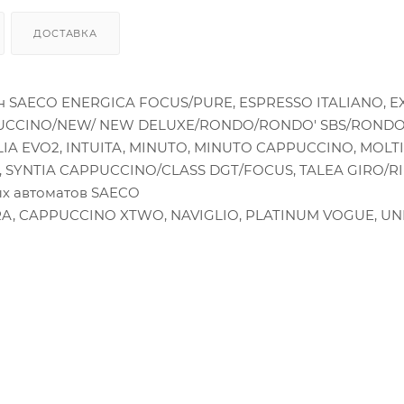
ДОСТАВКА
н SAECO ENERGICA FOCUS/PURE, ESPRESSO ITALIANO, E
PPUCCINO/NEW/ NEW DELUXE/RONDO/RONDO' SBS/RONDO'
TELIA EVO2, INTUITA, MINUTO, MINUTO CAPPUCCINO, MOLT
, SYNTIA CAPPUCCINO/CLASS DGT/FOCUS, TALEA GIRO/R
ых автоматов SAECO
RA, CAPPUCCINO XTWO, NAVIGLIO, PLATINUM VOGUE, UN