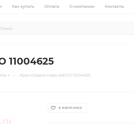
и
Как купить
Оплата
О компании
Контакты
O 11004625
—
лок
Кран подачи пара SAECO 11004625
В ИЗБРАННОЕ