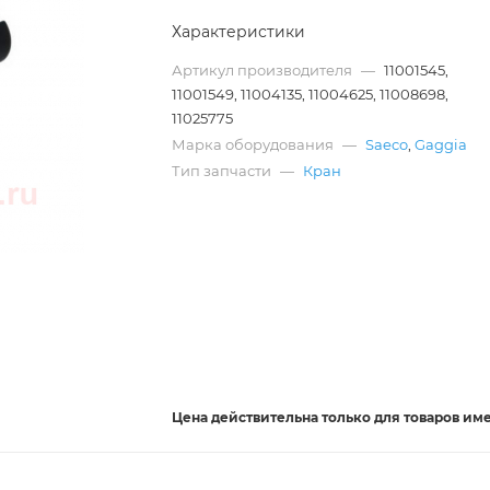
Характеристики
Артикул производителя
—
11001545,
11001549, 11004135, 11004625, 11008698,
11025775
Марка оборудования
—
Saeco
,
Gaggia
Тип запчасти
—
Кран
Цена действительна
только
для товаров им