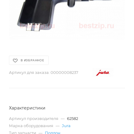
В ИЗБРАННОЕ
Артикул для заказа:
00000008237
Характеристики
Артикул производителя
—
62582
Марка оборудования
—
Jura
Тип запчасти
—
Поддон