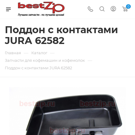
0
Поддон с контактами
JURA 62582
—
—
Главная
Каталог
—
Запчасти для кофемашин и кофемолок
Поддон с контактами JURA 62582