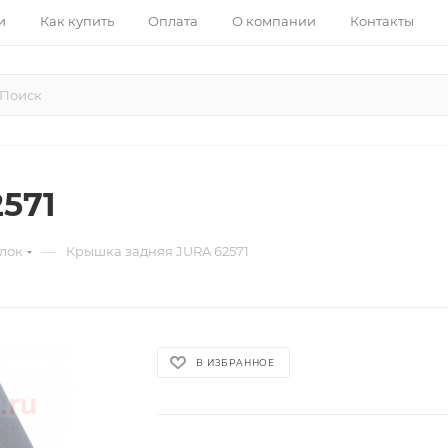
и
Как купить
Оплата
О компании
Контакты
571
—
лок
Крышка задняя JURA 62571
В ИЗБРАННОЕ