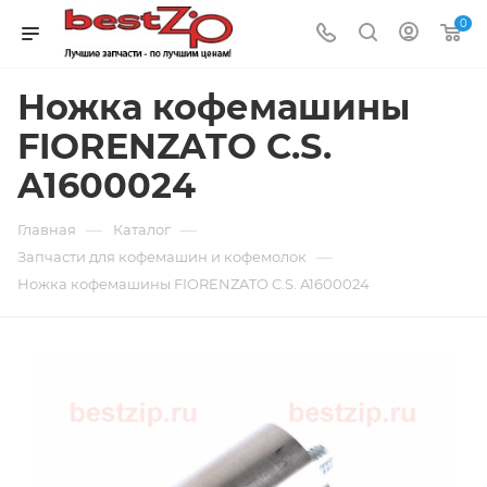
0
Ножка кофемашины
FIORENZATO C.S.
A1600024
—
—
Главная
Каталог
—
Запчасти для кофемашин и кофемолок
Ножка кофемашины FIORENZATO C.S. A1600024