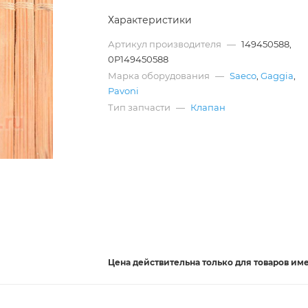
Характеристики
Артикул производителя
—
149450588,
0P149450588
Марка оборудования
—
Saeco
,
Gaggia
,
Pavoni
Тип запчасти
—
Клапан
Цена действительна
только
для товаров им