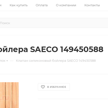
и
Как купить
Оплата
О компании
Контакты
ойлера SAECO 149450588
—
лок
Клапан силиконовый бойлера SAECO 149450588
В ИЗБРАННОЕ