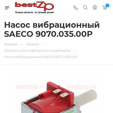
0
Насос вибрационный
SAECO 9070.035.00P
—
—
Главная
Каталог
—
Запчасти для кофемашин и кофемолок
Насос вибрационный SAECO 9070.035.00P