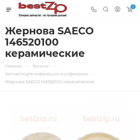
0
Жернова SAECO
146520100
керамические
—
—
Главная
Каталог
—
Запчасти для кофемашин и кофемолок
Жернова SAECO 146520100 керамические