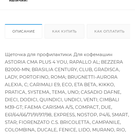
наличии!
ОПИСАНИЕ
КАК КУПИТЬ
КАК ОПЛАТИТЬ
Щеточка для профилактики. Для кофемашин
ASTORIA CMA PLUS 4 YOU, RAPALLO AL; BEZZERA
B2000-MN; BRASILIA CENTURY, CLUB, GRADISCA,
LADY, PORTOFINO, ROMA; BRUGNETTI-AURORA
ALEXIA, C; CARIMALI E9, ECO, ETA BETA, KIKKO,
PRATICA, SYSTEMA, TEMA, UNO; CASADIO DAFNE,
DIECI, DODICI, QUINDICI, UNDICI, VENTI; CIMBALI
M39-GT; FAEMA CARISMA A/S, COMPACT, DUE,
E61/64/66/71/91/97/98, EXPRESS, NOSTOP, P4/6, SMART,
STAR; FIORENZATO C.S. BRICOLETTA, CAMPANILE,
COLOMBINA, DUCALE, FENICE, LIDO, MURANO, RIO,