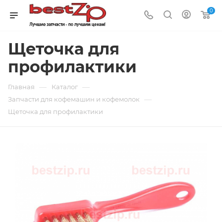
0
Щеточка для
профилактики
—
—
Главная
Каталог
—
Запчасти для кофемашин и кофемолок
Щеточка для профилактики