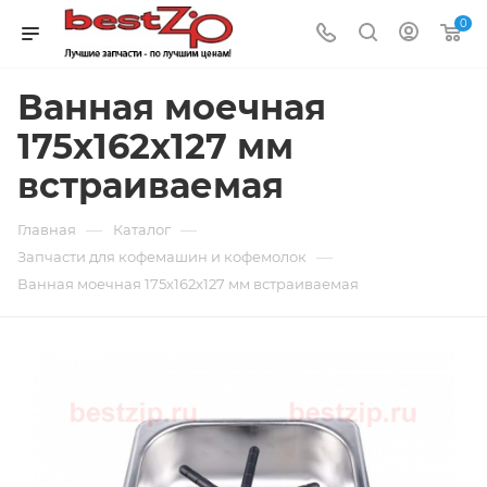
0
Ванная моечная
175х162x127 мм
встраиваемая
—
—
Главная
Каталог
—
Запчасти для кофемашин и кофемолок
Ванная моечная 175х162x127 мм встраиваемая