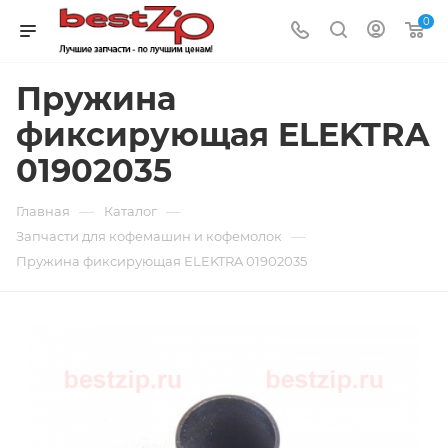
0
Пружина
фиксирующая ELEKTRA
01902035
—
—
Главная
Каталог
—
Запчасти для кофемашин и кофемолок
Пружина фиксирующая ELEKTRA 01902035