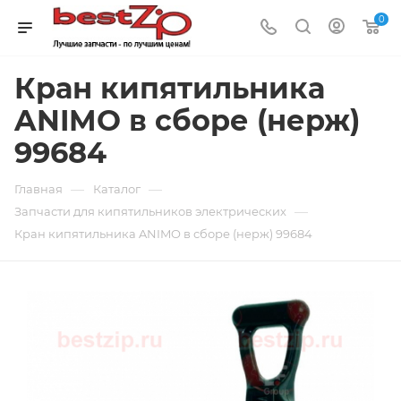
0
Кран кипятильника
ANIMO в сборе (нерж)
99684
—
—
Главная
Каталог
—
Запчасти для кипятильников электрических
Кран кипятильника ANIMO в сборе (нерж) 99684