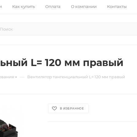
и
Как купить
Оплата
О компании
Контакты
ьный L= 120 мм правый
—
дования
Вентилятор тангенциальный L= 120 мм правый
В ИЗБРАННОЕ