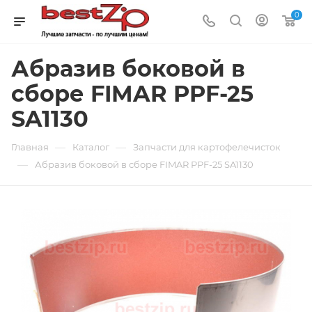
0
Абразив боковой в
сборе FIMAR PPF-25
SA1130
—
—
Главная
Каталог
Запчасти для картофелечисток
—
Абразив боковой в сборе FIMAR PPF-25 SA1130