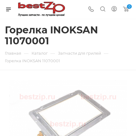
0
Горелка INOKSAN
11070001
—
—
—
Главная
Каталог
Запчасти для грилей
Горелка INOKSAN 11070001