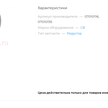
Характеристики
Артикул производителя
—
07010116,
07010155
Марка оборудования
—
CB
Тип запчасти
—
Редуктор
Цена действительна
только
для товаров им