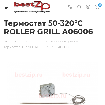
0
Термостат 50-320°C
ROLLER GRILL A06006
—
—
—
Главная
Каталог
Запчасти для грилей
Термостат 50-320°C ROLLER GRILL A06006