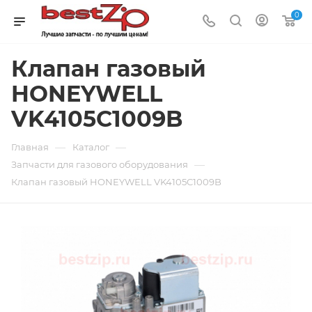
0
Клапан газовый
HONEYWELL
VK4105C1009B
—
—
Главная
Каталог
—
Запчасти для газового оборудования
Клапан газовый HONEYWELL VK4105C1009B