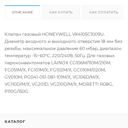
ОПИСАНИЕ
КАК КУПИТЬ
КАК ОПЛАТИТЬ
Клапан газовый HONEYWELL VK4105C1009U.
Диаметр входного и выходного отверстия 18 мм без
резьбы, максимальное давление 60 мбар, диапазон
температур -15÷60°C, 220/240В, 50Гц. Для газовых
пароконвектоматов LAINOX CG106M/110M/210M,
FG051M/X, FG101M/X, FG102M/X, GC010M/020M,
GV010M, PG041-051-081-101M/X, VG106D/M/X,
VG110D/M/X, VG201D, VG210D/M/X; MORETTI R08G,
P110G/150G.
КАТАЛОГ