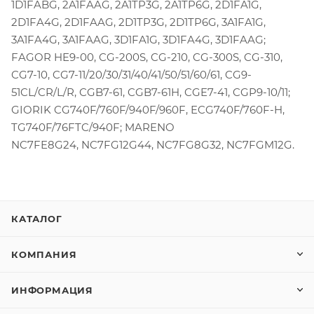
1D1FABG, 2A1FAAG, 2A1TP3G, 2A1TP6G, 2D1FA1G,
2D1FA4G, 2D1FAAG, 2D1TP3G, 2D1TP6G, 3A1FA1G,
3A1FA4G, 3A1FAAG, 3D1FA1G, 3D1FA4G, 3D1FAAG;
FAGOR HE9-00, CG-200S, CG-210, CG-300S, CG-310,
CG7-10, CG7-11/20/30/31/40/41/50/51/60/61, CG9-
51CL/CR/L/R, CGB7-61, CGB7-61H, CGE7-41, CGP9-10/11;
GIORIK CG740F/760F/940F/960F, ECG740F/760F-H,
TG740F/76FTC/940F; MARENO
NC7FE8G24, NC7FG12G44, NC7FG8G32, NC7FGM12G.
КАТАЛОГ
КОМПАНИЯ
ИНФОРМАЦИЯ