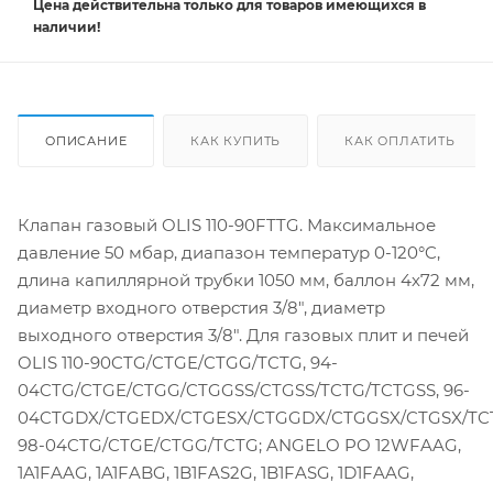
Цена действительна
только
для товаров имеющихся в
наличии!
ОПИСАНИЕ
КАК КУПИТЬ
КАК ОПЛАТИТЬ
Клапан газовый OLIS 110-90FTTG. Максимальное
давление 50 мбар, диапазон температур 0-120°C,
длина капиллярной трубки 1050 мм, баллон 4х72 мм,
диаметр входного отверстия 3/8", диаметр
выходного отверстия 3/8". Для газовых плит и печей
OLIS 110-90CTG/CTGE/CTGG/TCTG, 94-
04CTG/CTGE/CTGG/CTGGSS/CTGSS/TCTG/TCTGSS, 96-
04CTGDX/CTGEDX/CTGESX/CTGGDX/CTGGSX/CTGSX/TC
98-04CTG/CTGE/CTGG/TCTG; ANGELO PO 12WFAAG,
1A1FAAG, 1A1FABG, 1B1FAS2G, 1B1FASG, 1D1FAAG,