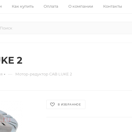
и
Как купить
Оплата
О компании
Контакты
KE 2
—
ия
Мотор-редуктор CAB LUKE 2
В ИЗБРАННОЕ