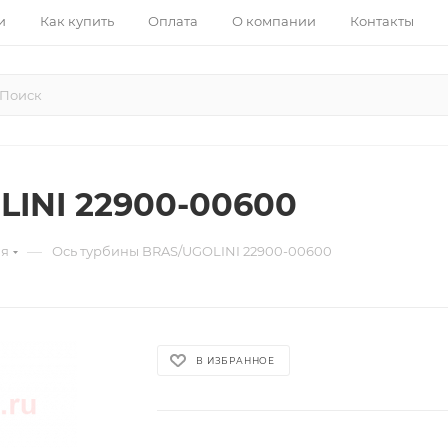
и
Как купить
Оплата
О компании
Контакты
INI 22900-00600
—
ия
Ось турбины BRAS/UGOLINI 22900-00600
В ИЗБРАННОЕ