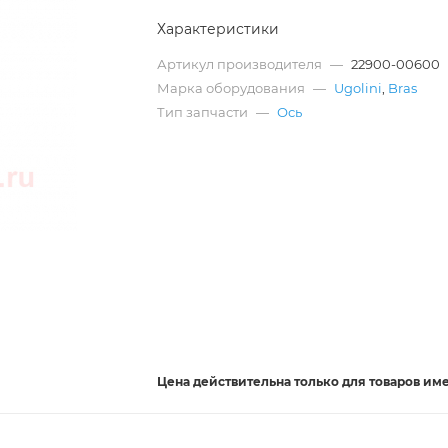
Характеристики
Артикул производителя
—
22900-00600
Марка оборудования
—
Ugolini
,
Bras
Тип запчасти
—
Ось
Цена действительна
только
для товаров им