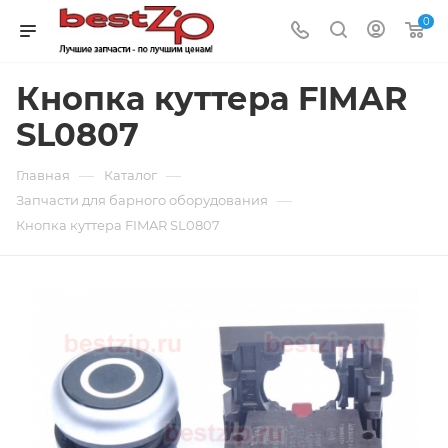
0
Кнопка куттера FIMAR
SL0807
—
—
Главная
Каталог
—
Запчасти для барного оборудования
Кнопка куттера FIMAR SL0807