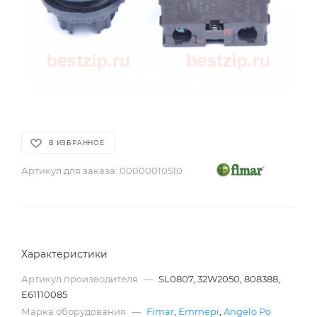
В ИЗБРАННОЕ
Артикул для заказа:
00000010510
Характеристики
Артикул производителя
—
SL0807, 32W2050, 808388,
E61110085
Марка оборудования
—
Fimar
,
Emmepi
,
Angelo Po