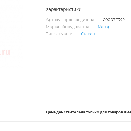
Характеристики
Артикул производителя
—
C0007F342
Марка оборудования
—
Macap
Тип запчасти
—
Стакан
Цена действительна
только
для товаров им