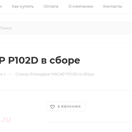
и
Как купить
Оплата
О компании
Контакты
 P102D в сборе
—
ия
Стакан блендера MACAP P102D в сборе
В ИЗБРАННОЕ