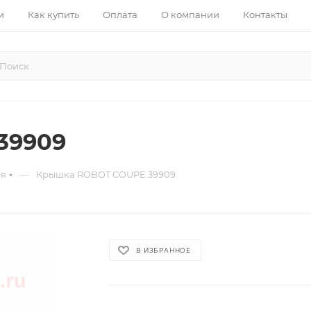
и
Как купить
Оплата
О компании
Контакты
39909
—
ия
Крышка ROBOT COUPE 39909
В ИЗБРАННОЕ