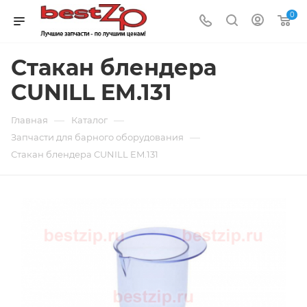
0
Стакан блендера
CUNILL EM.131
—
—
Главная
Каталог
—
Запчасти для барного оборудования
Стакан блендера CUNILL EM.131