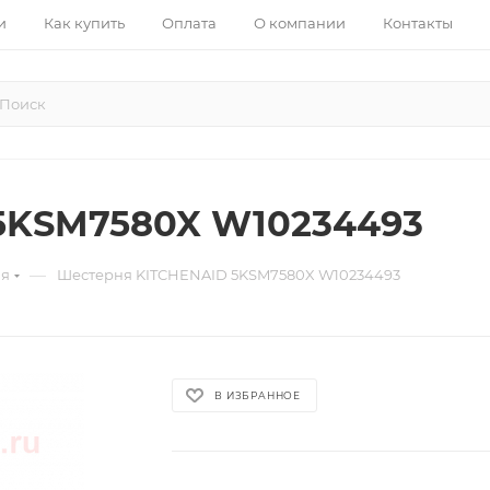
и
Как купить
Оплата
О компании
Контакты
5KSM7580X W10234493
—
ия
Шестерня KITCHENAID 5KSM7580X W10234493
В ИЗБРАННОЕ